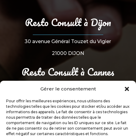
Resto Consult à Dijon
30 avenue Général Touzet du Vigier
21000 DIJON
Resto Consult à Cannes
Gérer le consentement
33 avenue Amiral Wester Wemyss
Pour offrir les meilleures expériences, nous utilisons des
06150 CANNES
technologies telles que les cookies pour stocker et/ou accéder aux
informations des appareils. Le fait de consentir à ces technologies
nous permettra de traiter des données telles que le
comportement de navigation ou les ID uniques sur ce site. Le fait
de ne pas consentir ou de retirer son consentement peut avoir un
TABLEAU DE BORD
effet négatif sur certaines caractéristiques et fonctions.