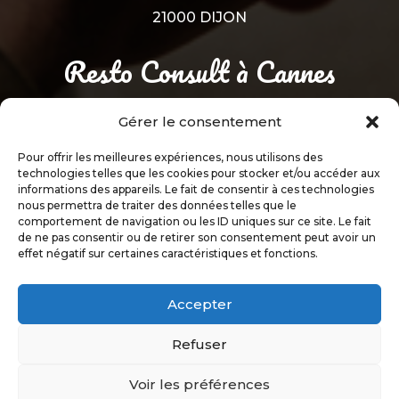
21000 DIJON
Resto Consult à Cannes
Gérer le consentement
33 avenue Amiral Wester Wemyss
Pour offrir les meilleures expériences, nous utilisons des
06150 CANNES
technologies telles que les cookies pour stocker et/ou accéder aux
informations des appareils. Le fait de consentir à ces technologies
nous permettra de traiter des données telles que le
comportement de navigation ou les ID uniques sur ce site. Le fait
de ne pas consentir ou de retirer son consentement peut avoir un
TABLEAU DE BORD
effet négatif sur certaines caractéristiques et fonctions.
APPRENANTS
Accepter
Conception site internet à Dijon –
Refuser
Grafitek.fr
Voir les préférences