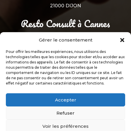
21000 DIJON
Resto Consult à Cannes
Gérer le consentement
33 avenue Amiral Wester Wemyss
Pour offrir les meilleures expériences, nous utilisons des
06150 CANNES
technologies telles que les cookies pour stocker et/ou accéder aux
informations des appareils. Le fait de consentir à ces technologies
nous permettra de traiter des données telles que le
comportement de navigation ou les ID uniques sur ce site. Le fait
de ne pas consentir ou de retirer son consentement peut avoir un
TABLEAU DE BORD
effet négatif sur certaines caractéristiques et fonctions.
APPRENANTS
Accepter
Conception site internet à Dijon –
Refuser
Grafitek.fr
Voir les préférences