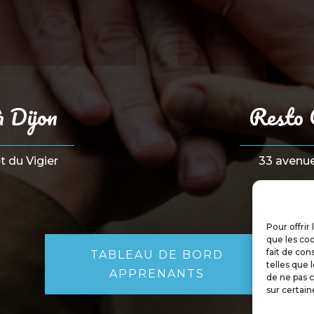
à Dijon
Resto 
 du Vigier
33 avenu
Pour offrir
que les coo
fait de con
TABLEAU DE BORD
telles que 
APPRENANTS
de ne pas c
sur certain