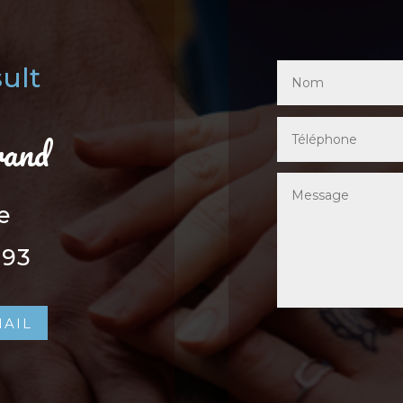
ult
rand
e
.93
MAIL