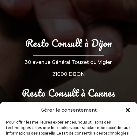
Resto Consult à Dijon
30 avenue Général Touzet du Vigier
21000 DIJON
Resto Consult à Cannes
Gérer le consentement
33 avenue Amiral Wester Wemyss
Pour offrir les meilleures expériences, nous utilisons des
06150 CANNES
technologies telles que les cookies pour stocker et/ou accéder aux
informations des appareils. Le fait de consentir à ces technologies